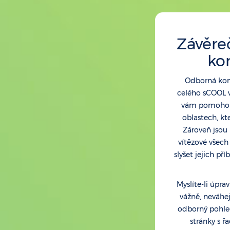
Závěre
ko
Odborná kon
celého sCOOL 
vám pomohou 
oblastech, kt
Zároveň jsou 
vítězové všech
slyšet jejich pří
Myslíte-li úpr
vážně, neváhejt
odborný pohle
stránky s ř