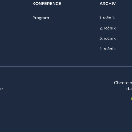
KONFERENCE
ARCHIV
Program
1. ročník
2. ročník
3. ročník
4. ročník
Chcete o
me
da
z