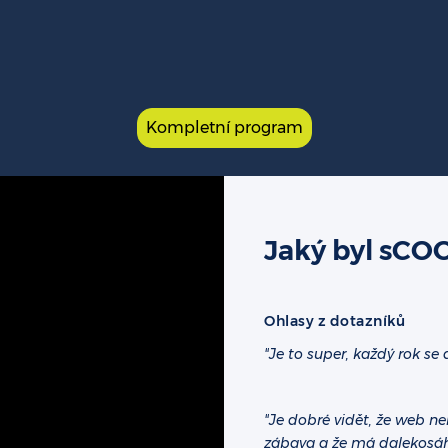
Kompletní program
Jaký byl sCO
Ohlasy z dotazníků
"Je to super, každý rok se
"Je dobré vidět, že web ne
zábava a že má dalekosáhl