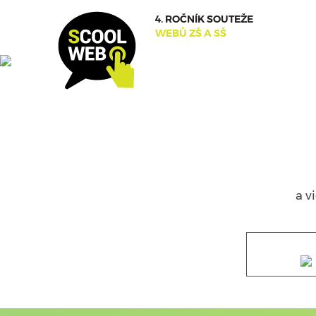
4. ROČNÍK SOUTEŽE
WEBŮ ZŠ A SŠ
Zí
a v