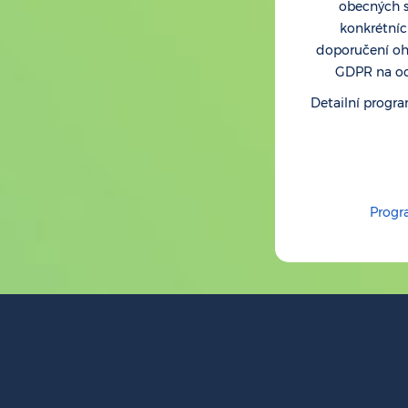
obecných 
konkrétních
doporučení oh
GDPR na oc
Detailní progr
Progr