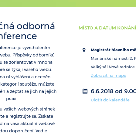
čná odborná
MÍSTO A DATUM KONÁN
nference
ference je vyvrcholením
Magistrát hlavního m
webu. Příspěvky odborníků
Mariánské náměstí 2, P
se zorientovat v mnoha
Velký sál Nové radnice
eré se týkají vašeho webu.
Zobrazit na mapě
na ní vyhlášeni a oceněni
 kategorií soutěže, můžete
6.6.2018 od 9.0
běh a zeptat se jich na jejich
praxi.
Uložit do kalendáře
avu vašich webových stránek
e a registrujte se. Získáte
d na vaše aktuální webové
adou doporučení. Vedle