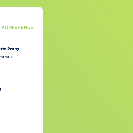
Í KONFERENCE
ěsta Prahy
raha 1
0