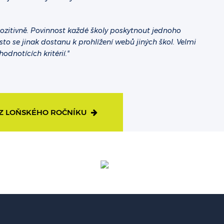
ozitivně. Povinnost každé školy poskytnout jednoho
často se jinak dostanu k prohlížení webů jiných škol. Velmi
dnotících kritérií."
 Z LOŇSKÉHO ROČNÍKU