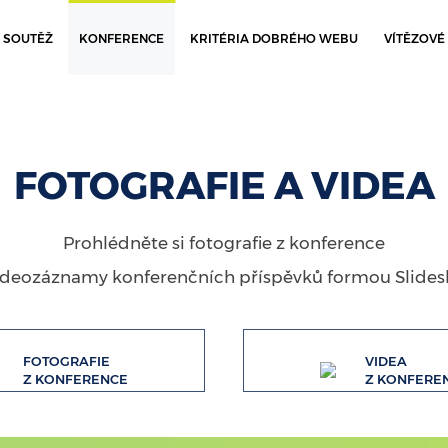
SCOOL WEB 2018
SOUTĚŽ
KONFERENCE
KRITÉRIA DOBRÉHO WEBU
VÍTĚZOVÉ
TÉMA 4. ROČNÍKU GDPR
FOTOGRAFIE A VIDEA
skejte přehled o tom, jaké změny vás čekají s příchodem GD
Na co je potřeba být připraven a čeho se vyvarovat.
Prohlédněte si fotografie z konference
ideozáznamy konferenčních příspěvků formou Slidesl
FOTOGRAFIE
VIDEA
Z KONFERENCE
Z KONFERE