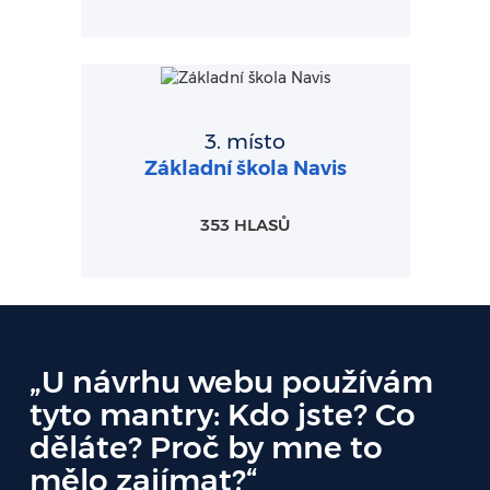
3. místo
Základní škola Navis
353 HLASŮ
„U návrhu webu používám
tyto mantry: Kdo jste? Co
děláte? Proč by mne to
mělo zajímat?“