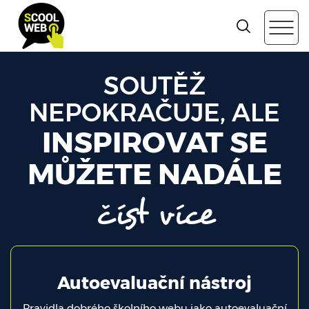
SOUTĚŽ
NEPOKRAČUJE, ALE
INSPIROVAT SE
MŮŽETE NADÁLE
číst více
Autoevaluační nástroj
ační
Pravidla dobrého školního webu jako autoevaluační