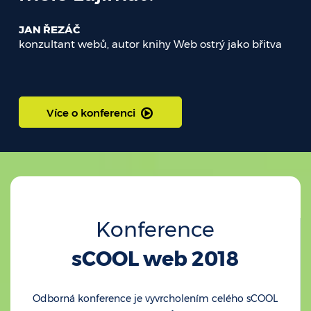
JAN ŘEZÁČ
konzultant webů, autor knihy Web ostrý jako břitva
Více o konferenci
Konference
sCOOL web 2018
Odborná konference je vyvrcholením celého sCOOL