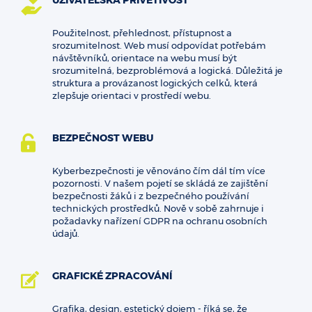
UŽIVATELSKÁ PŘÍVĚTIVOST
Použitelnost, přehlednost, přístupnost a
srozumitelnost. Web musí odpovídat potřebám
návštěvníků, orientace na webu musí být
srozumitelná, bezproblémová a logická. Důležitá je
struktura a provázanost logických celků, která
zlepšuje orientaci v prostředí webu.
BEZPEČNOST WEBU
Kyberbezpečnosti je věnováno čím dál tím více
pozornosti. V našem pojetí se skládá ze zajištění
bezpečnosti žáků i z bezpečného používání
technických prostředků. Nově v sobě zahrnuje i
požadavky nařízení GDPR na ochranu osobních
údajů.
GRAFICKÉ ZPRACOVÁNÍ
Grafika, design, estetický dojem - říká se, že